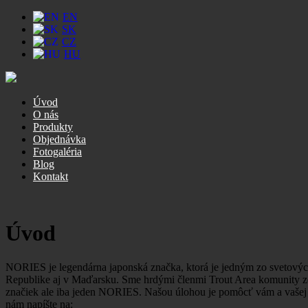
EN
SK
CZ
HU
Úvod
O nás
Produkty
Objednávka
Fotogaléria
Blog
Kontakt
Úvod
NORIES je legendárna japonská značka, ktorá je jedným zo sveto
Republike aj v Maďarsku. Sme hrdými členmi Trout Area komunity z
značiek ale iba jeden NORIES. Našou úlohou je pomôcť vám a vašej p
nám napíšte na: