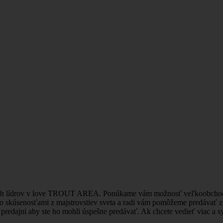
vých lídrov v love TROUT AREA. Ponúkame vám možnosť veľkoobchod
o skúsenosťami z majstrovstiev sveta a radi vám pomôžeme predávať
redajni aby ste ho mohli úspešne predávať. Ak chcete vedieť viac a sy